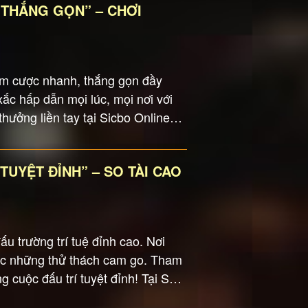
THẮNG GỌN” – CHƠI
ệm cược nhanh, thắng gọn đầy
xắc hấp dẫn mọi lúc, mọi nơi với
thưởng liền tay tại Sicbo Online
TUYỆT ĐỈNH” – SO TÀI CAO
 trường trí tuệ đỉnh cao. Nơi
phục những thử thách cam go. Tham
 cuộc đấu trí tuyệt đỉnh! Tại Sao