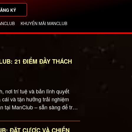
ĂNG KÝ
ANCLUB
KHUYẾN MÃI MANCLUB
LUB: 21 ĐIỂM ĐẦY THÁCH
 nơi trí tuệ và bản lĩnh quyết
 cái và tận hưởng trải nghiệm
n tại ManClub – sẵn sàng để trở
B: ĐẶT CƯỢC VÀ CHIẾN