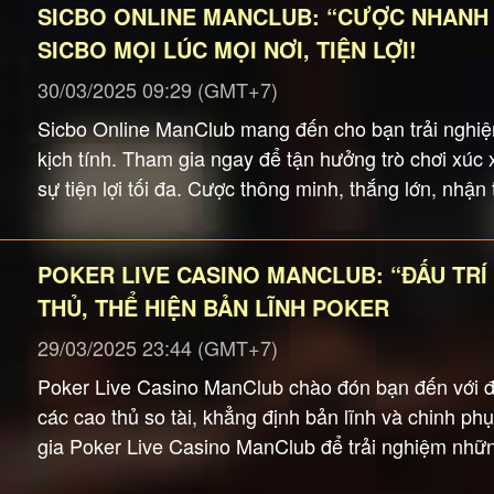
SICBO ONLINE MANCLUB: “CƯỢC NHANH 
SICBO MỌI LÚC MỌI NƠI, TIỆN LỢI!
30/03/2025 09:29 (GMT+7)
Sicbo Online ManClub mang đến cho bạn trải nghi
kịch tính. Tham gia ngay để tận hưởng trò chơi xúc 
sự tiện lợi tối đa. Cược thông minh, thắng lớn, nhận 
ManClub! Tại sao nên chọn […]
POKER LIVE CASINO MANCLUB: “ĐẤU TRÍ 
THỦ, THỂ HIỆN BẢN LĨNH POKER
29/03/2025 23:44 (GMT+7)
Poker Live Casino ManClub chào đón bạn đến với đấu
các cao thủ so tài, khẳng định bản lĩnh và chinh 
gia Poker Live Casino ManClub để trải nghiệm những
Poker Làm Nên Sự Khác […]