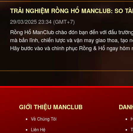
TRẢI NGHIỆM RỒNG HỔ MANCLUB: SO TÀ
29/03/2025 23:34 (GMT+7)
Rồng Hổ ManClub chào đón bạn đến với đấu trường đ
mà bản lĩnh, chiến lược và vận may giao thoa, tạo 
Hãy bước vào và chinh phục Rồng & Hổ ngay hôm n
Hổ ManClub Rồng […]
GIỚI THIỆU MANCLUB
DAN
Về Chúng Tôi
H
Liên Hệ
T