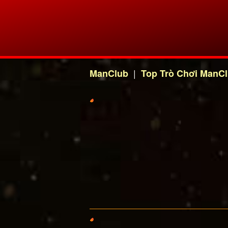
|
ManClub
Top Trò Chơi ManC