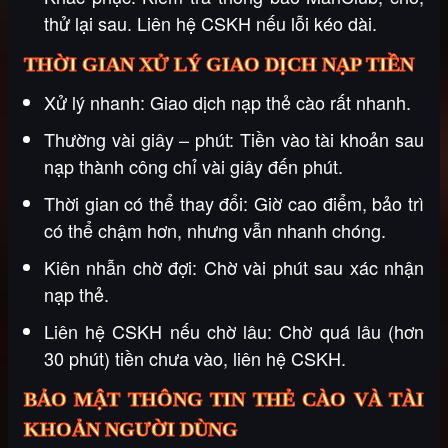
thử lại sau. Liên hệ CSKH nếu lỗi kéo dài.
THỜI GIAN XỬ LÝ GIAO DỊCH NẠP TIỀN
Xử lý nhanh:
Giao dịch nạp thẻ cào rất nhanh.
Thường vài giây – phút:
Tiền vào tài khoản sau
nạp thành công chỉ vài giây đến phút.
Thời gian có thể thay đổi:
Giờ cao điểm, bảo trì
có thể chậm hơn, nhưng vẫn nhanh chóng.
Kiên nhẫn chờ đợi:
Chờ vài phút sau xác nhận
nạp thẻ.
Liên hệ CSKH nếu chờ lâu:
Chờ quá lâu (hơn
30 phút) tiền chưa vào, liên hệ CSKH.
BẢO MẬT THÔNG TIN THẺ CÀO VÀ TÀI
KHOẢN NGƯỜI DÙNG