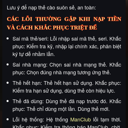
Lưu ý để nạp thẻ cào suôn sẻ, an toàn:
CÁC LỖI THƯỜNG GẶP KHI NẠP TIỀN
VÀ CÁCH KHẮC PHỤC TRIỆT ĐỂ
Sai mã thẻ/seri:
Lỗi nhập sai mã thẻ, seri.
Khắc
phục:
Kiểm tra kỹ, nhập lại chính xác, phân biệt
ký tự dễ nhầm lẫn.
Sai nhà mạng:
Chọn sai nhà mạng thẻ.
Khắc
phục:
Chọn đúng nhà mạng tương ứng thẻ.
Thẻ hết hạn:
Thẻ hết hạn sử dụng.
Khắc phục:
Kiểm tra hạn sử dụng, dùng thẻ còn hiệu lực.
Thẻ đã dùng:
Dùng thẻ đã nạp trước đó.
Khắc
phục:
Thẻ chỉ dùng một lần. Dùng thẻ mới.
Lỗi hệ thống:
Hệ thống
ManClub
lỗi tạm thời.
Khắc phục:
Kiểm tra thông báo ManClub, chờ,