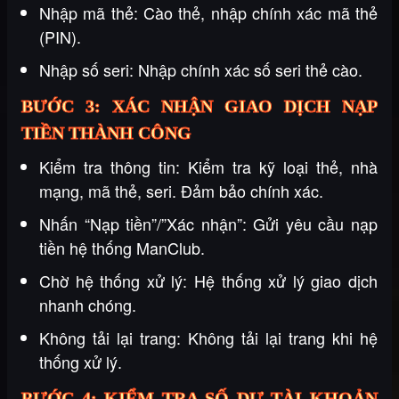
Nhập mã thẻ:
Cào thẻ, nhập chính xác mã thẻ
(PIN).
Nhập số seri:
Nhập chính xác số seri thẻ cào.
BƯỚC 3: XÁC NHẬN GIAO DỊCH NẠP
TIỀN THÀNH CÔNG
Kiểm tra thông tin:
Kiểm tra kỹ loại thẻ, nhà
mạng, mã thẻ, seri. Đảm bảo chính xác.
Nhấn “Nạp tiền”/”Xác nhận”:
Gửi yêu cầu nạp
tiền hệ thống ManClub.
Chờ hệ thống xử lý:
Hệ thống xử lý giao dịch
nhanh chóng.
Không tải lại trang:
Không tải lại trang khi hệ
thống xử lý.
BƯỚC 4: KIỂM TRA SỐ DƯ TÀI KHOẢN