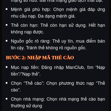
Mệnh giá phù hợp:
Chọn mệnh giá đáp ứng
nhu cầu nạp. Đa dạng mệnh giá.
Thẻ còn hạn:
Thẻ còn hạn sử dụng. Hết hạn
không nạp được.
Nguồn gốc rõ ràng:
Thẻ uy tín, mua điểm bán
tin cậy. Tránh thẻ không rõ nguồn gốc.
BƯỚC 2: NHẬP MÃ THẺ CÀO
Mục nạp tiền:
Đăng nhập ManClub, tìm “Nạp
tiền”/”Nạp thẻ”.
Chọn “Thẻ cào”:
Chọn phương thức nạp “Thẻ
cào”.
Chọn nhà mạng:
Chọn nhà mạng thẻ cào bạn
thường sử dụng