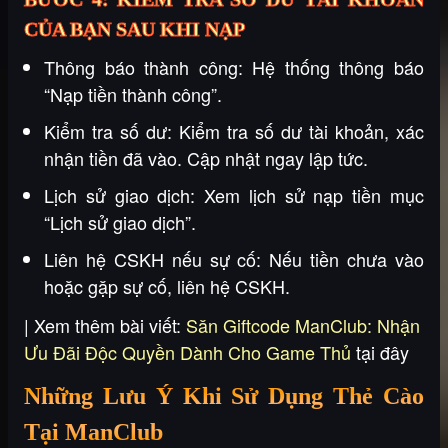
CỦA BẠN SAU KHI NẠP
Thông báo thành công:
Hệ thống thông báo
“Nạp tiền thành công”.
Kiểm tra số dư:
Kiểm tra số dư tài khoản, xác
nhận tiền đã vào. Cập nhật ngay lập tức.
Lịch sử giao dịch:
Xem lịch sử nạp tiền mục
“Lịch sử giao dịch”.
Liên hệ CSKH nếu sự cố:
Nếu tiền chưa vào
hoặc gặp sự cố, liên hệ CSKH.
| Xem thêm bài viết:
Săn Giftcode ManClub: Nhận
Ưu Đãi Độc Quyền Dành Cho Game Thủ
tại đây
Những Lưu Ý Khi Sử Dụng Thẻ Cào
Tại ManClub