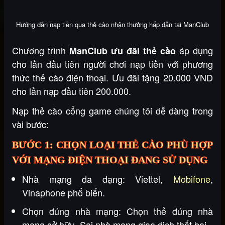
Hướng dẫn nạp tiền qua thẻ cào nhận thưởng hấp dẫn tại ManClub
Chương trình
áp dụng
ManClub ưu đãi thẻ cào
cho lần đầu tiên người chơi nạp tiền với phương
thức thẻ cào điện thoại. Ưu đãi tặng 20.000 VND
cho lần nạp đầu tiên 200.000.
Nạp thẻ cào cổng game chúng tôi dễ dàng trong
vài bước:
BƯỚC 1: CHỌN LOẠI THẺ CÀO PHÙ HỢP
VỚI MẠNG ĐIỆN THOẠI ĐANG SỬ DỤNG
Nhà mạng đa dạng:
Viettel,
Mobifone
,
Vinaphone phổ biến.
Chọn đúng nhà mạng:
Chọn thẻ đúng nhà
mạng sở hữu. Sai nhà mạng giao dịch thất bại.