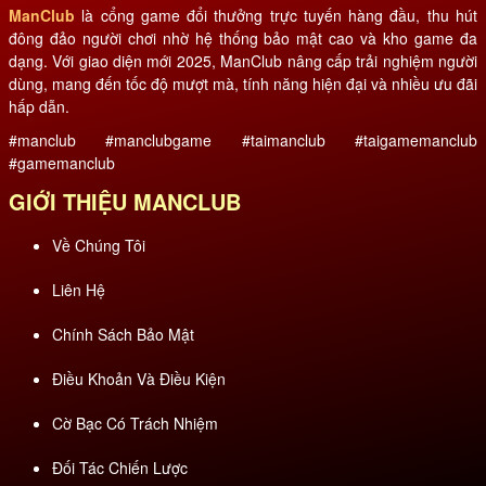
ManClub
là cổng game đổi thưởng trực tuyến hàng đầu, thu hút
đông đảo người chơi nhờ hệ thống bảo mật cao và kho game đa
dạng. Với giao diện mới 2025, ManClub nâng cấp trải nghiệm người
dùng, mang đến tốc độ mượt mà, tính năng hiện đại và nhiều ưu đãi
hấp dẫn.
#manclub #manclubgame #taimanclub #taigamemanclub
#gamemanclub
GIỚI THIỆU MANCLUB
Về Chúng Tôi
Liên Hệ
Chính Sách Bảo Mật
Điều Khoản Và Điều Kiện
Cờ Bạc Có Trách Nhiệm
Đối Tác Chiến Lược