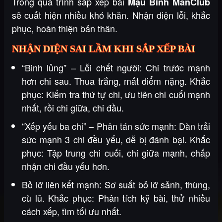
Trong quá trình sắp xếp bài
Mậu Binh ManClub
sẽ cuất hiện nhiều khó khăn. Nhận diện lỗi, khắc
phục, hoàn thiện bản thân.
NHẬN DIỆN SAI LẦM KHI SẮP XẾP BÀI
“Binh lủng” – Lỗi chết người:
Chi trước mạnh
hơn chi sau. Thua trắng, mất điểm nặng.
Khắc
phục:
Kiểm tra thứ tự chi, ưu tiên chi cuối mạnh
nhất, rồi chi giữa, chi đầu.
“Xếp yếu ba chi” – Phân tán sức mạnh:
Dàn trải
sức mạnh 3 chi đều yếu, dễ bị đánh bại.
Khắc
phục:
Tập trung chi cuối, chi giữa mạnh, chấp
nhận chi đầu yếu hơn.
Bỏ lỡ liên kết mạnh:
Sơ suất bỏ lỡ sảnh, thùng,
cù lũ.
Khắc phục:
Phân tích kỹ bài, thử nhiều
cách xếp, tìm tối ưu nhất.