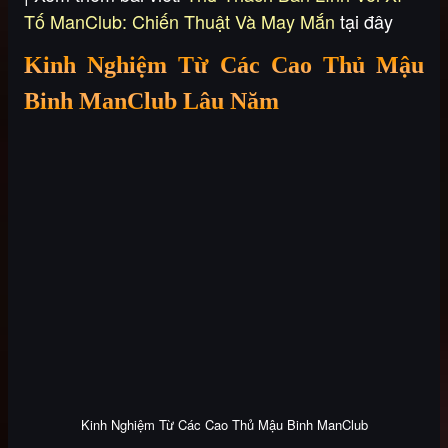
Tố ManClub: Chiến Thuật Và May Mắn
tại đây
Kinh Nghiệm Từ Các Cao Thủ Mậu
Binh ManClub Lâu Năm
Kinh Nghiệm Từ Các Cao Thủ Mậu Binh ManClub