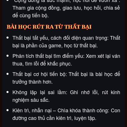
Tham gia cộng đồng, giao lưu, học hỏi, chia sẻ
để cùng tiến bộ.
BÀI HỌC RÚT RA TỪ THẤT BẠI
Thất bại tất yếu, cách đối diện quan trọng:
Thất
bại là phần của game, học từ thất bại.
Phân tích thất bại tìm điểm yếu:
Xem xét lại ván
thua, tìm lỗi để khắc phục.
Thất bại cơ hội tiến bộ:
Thất bại là bài học để
trưởng thành hơn.
Không lặp lại sai lầm:
Ghi nhớ lỗi, rút kinh
nghiệm sâu sắc.
Kiên trì, nhẫn nại – Chìa khóa thành công:
Con
đường cao thủ cần kiên trì, luyện tập.